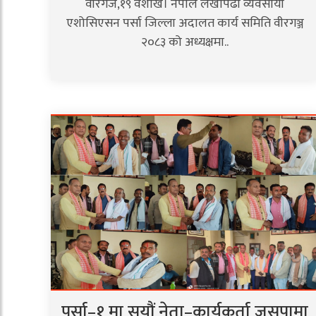
वीरगंज,१९ वैशाख। नेपाल लेखापढी व्यवसायी
एशोसिएसन पर्सा जिल्ला अदालत कार्य समिति वीरगञ्ज
२०८३ को अध्यक्षमा..
पर्सा–१ मा सयौं नेता–कार्यकर्ता जसपामा