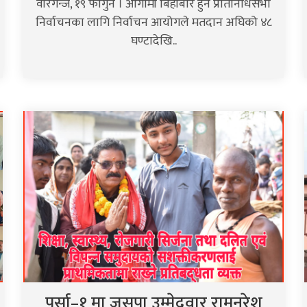
वीरगन्ज, १९ फागुन । आगामी बिहीबार हुने प्रतिनिधिसभा
निर्वाचनका लागि निर्वाचन आयोगले मतदान अघिको ४८
घण्टादेखि..
पर्सा–१ मा जसपा उम्मेदवार रामनरेश