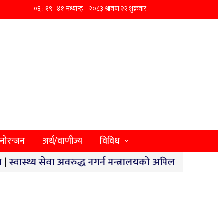
नोरन्जन
अर्थ/वाणीज्य
विविध
थ्य सेवा अवरुद्ध नगर्न मन्त्रालयको अपिल
|
छिपहरमाईमा १४० कि