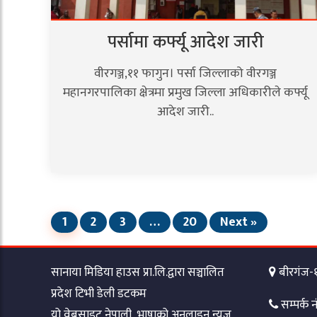
पर्सामा कर्फ्यू आदेश जारी
वीरगञ्ज,११ फागुन। पर्सा जिल्लाको वीरगञ्ज
महानगरपालिका क्षेत्रमा प्रमुख जिल्ला अधिकारीले कर्फ्यू
आदेश जारी..
1
2
3
…
20
Next »
सानाया मिडिया हाउस प्रा.लि.द्वारा सञ्चालित
बीरगंज-१३
प्रदेश टिभी डेली डटकम
सम्पर्क
यो वेबसाइट नेपाली भाषाको अनलाइन न्युज