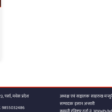
, पर्सा, मधेस प्रदेश
अध्यक्ष एवं सञ्चालकः साहरुख मन्सु
सम्पादकः इसान अन्सारी
 नं. 9855032486
कम्पनी रजिष्ट्रार दर्ता नं. ३१४७१५/