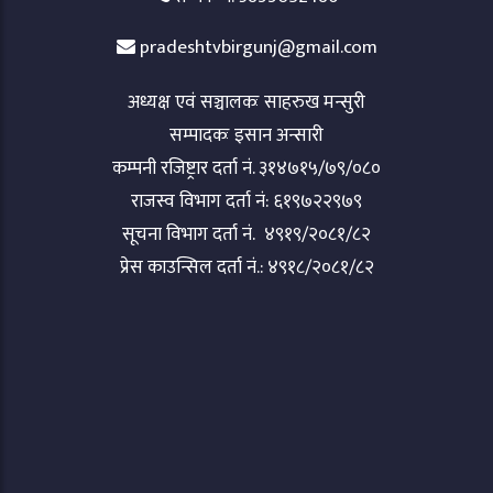
pradeshtvbirgunj@gmail.com
अध्यक्ष एवं सञ्चालकः साहरुख मन्सुरी
सम्पादकः इसान अन्सारी
कम्पनी रजिष्ट्रार दर्ता नं. ३१४७१५/७९/०८०
राजस्व विभाग दर्ता नं: ६१९७२२९७९
सूचना विभाग दर्ता नं. ४९१९/२०८१/८२
प्रेस काउन्सिल दर्ता नं.: ४९१८/२०८१/८२