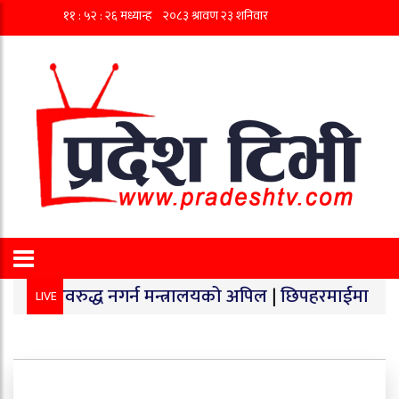
द्ध नगर्न मन्त्रालयको अपिल
|
छिपहरमाईमा १४० किलो गाँजा ब
LIVE