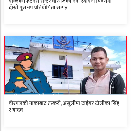
पब्लिक फिटनेस सेन्टर वीरगंजको नवौँ स्थापना दिवसमा
दोस्रो पुसअप प्रतियोगिता सम्पन्न
वीरगंजको नाकाबाट तस्करी, असुलीमा टाईगर टोलीका सिंह
र यादव