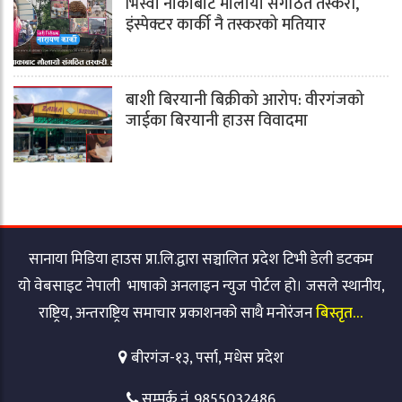
भिस्वा नाकाबाट मौलायो संगठित तस्करी,
इंस्पेक्टर कार्की नै तस्करको मतियार
बाशी बिरयानी बिक्रीको आरोप: वीरगंजको
जाईका बिरयानी हाउस विवादमा
सानाया मिडिया हाउस प्रा.लि.द्वारा सञ्चालित प्रदेश टिभी डेली डटकम
यो वेबसाइट नेपाली भाषाको अनलाइन न्युज पोर्टल हो। जसले स्थानीय,
राष्ट्रिय, अन्तराष्ट्रिय समाचार प्रकाशनको साथै मनोरंजन
बिस्तृत…
बीरगंज-१३, पर्सा, मधेस प्रदेश
सम्पर्क नं. 9855032486