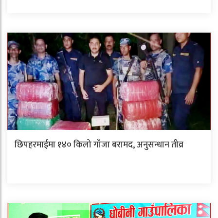
छिपहरमाईमा १४० किलो गाँजा बरामद, अनुसन्धान तीव्र