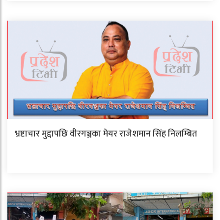
भ्रष्टाचार मुद्दापछि वीरगञ्जका मेयर राजेशमान सिंह निलम्बित