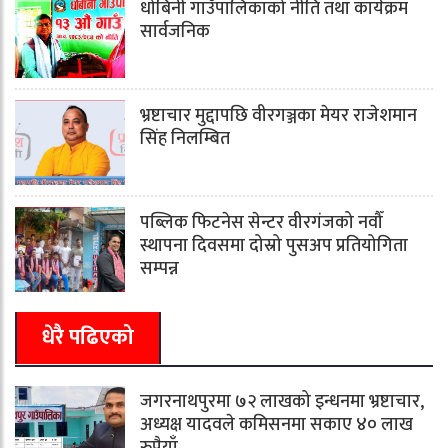
धोबिनी गाउँपालिकाको नीति तथा कार्यक्रम
सार्वजनिक
भ्रष्टाचार मुद्दापछि वीरगञ्जका मेयर राजेशमान
सिंह निलम्बित
पब्लिक फिटनेस सेन्टर वीरगंजको नवौँ
स्थापना दिवसमा दोस्रो पुसअप प्रतियोगिता
सम्पन्न
धेरै पढिएको
जगरनाथपुरमा ७२ लाखको इन्धनमा भ्रष्टाचार,
अध्यक्ष यादवले कमिसनमा सकाए ४० लाख
रुपैयाँ