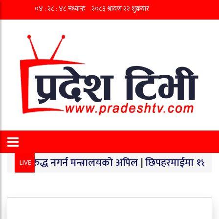
्ध नगर्न मन्त्रालयको अपिल
|
छिपहरमाईमा १४० किलो गाँजा बरा
LIVE