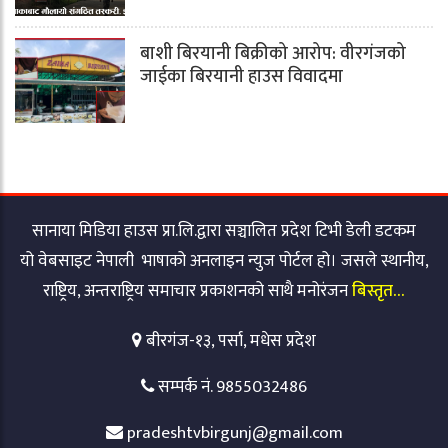
बाशी बिरयानी बिक्रीको आरोप: वीरगंजको
जाईका बिरयानी हाउस विवादमा
सानाया मिडिया हाउस प्रा.लि.द्वारा सञ्चालित प्रदेश टिभी डेली डटकम
यो वेबसाइट नेपाली भाषाको अनलाइन न्युज पोर्टल हो। जसले स्थानीय,
राष्ट्रिय, अन्तराष्ट्रिय समाचार प्रकाशनको साथै मनोरंजन
बिस्तृत…
बीरगंज-१३, पर्सा, मधेस प्रदेश
सम्पर्क नं. 9855032486
pradeshtvbirgunj@gmail.com