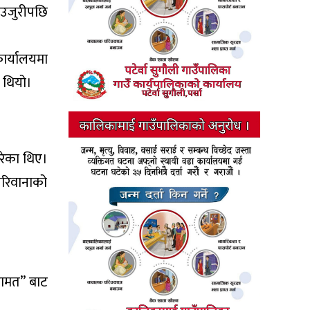
 उजुरीपछि
ार्यालयमा
ो थियो।
गरेका थिए।
जरिवानाको
रामत” बाट