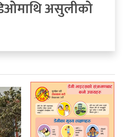
सिडिओमाथि असुलीको