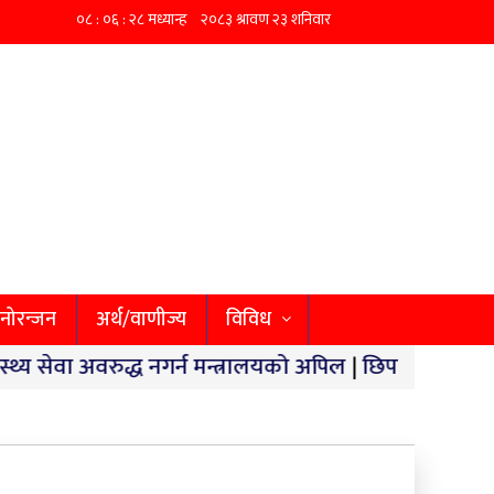
नोरन्जन
अर्थ/वाणीज्य
विविध
वरुद्ध नगर्न मन्त्रालयको अपिल
|
छिपहरमाईमा १४० किलो गाँजा