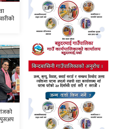
वा
सवारीको
रगंजको
ो पुसअप