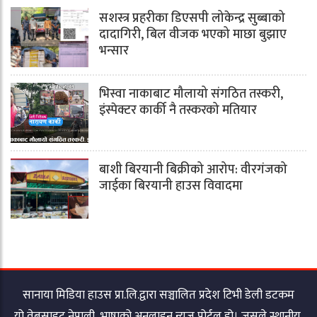
सशस्त्र प्रहरीका डिएसपी लोकेन्द्र सुब्बाको
दादागिरी, बिल वीजक भएको माछा बुझाए
भन्सार
भिस्वा नाकाबाट मौलायो संगठित तस्करी,
इंस्पेक्टर कार्की नै तस्करको मतियार
बाशी बिरयानी बिक्रीको आरोप: वीरगंजको
जाईका बिरयानी हाउस विवादमा
सानाया मिडिया हाउस प्रा.लि.द्वारा सञ्चालित प्रदेश टिभी डेली डटकम
यो वेबसाइट नेपाली भाषाको अनलाइन न्युज पोर्टल हो। जसले स्थानीय,