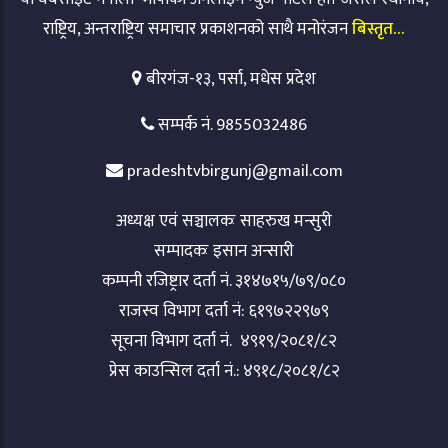
राष्ट्रिय, अन्तराष्ट्रिय समाचार प्रकाशनको साथै मनोरंजन
बिस्तृत…
बीरगंज-१३, पर्सा, मधेस प्रदेश
सम्पर्क नं. 9855032486
pradeshtvbirgunj@gmail.com
अध्यक्ष एवं सञ्चालकः साहरुख मन्सुरी
सम्पादकः इसान अन्सारी
कम्पनी रजिष्ट्रार दर्ता नं. ३१४७१५/७९/०८०
राजस्व विभाग दर्ता नं: ६१९७२२९७९
सूचना विभाग दर्ता नं. ४९१९/२०८१/८२
प्रेस काउन्सिल दर्ता नं.: ४९१८/२०८१/८२