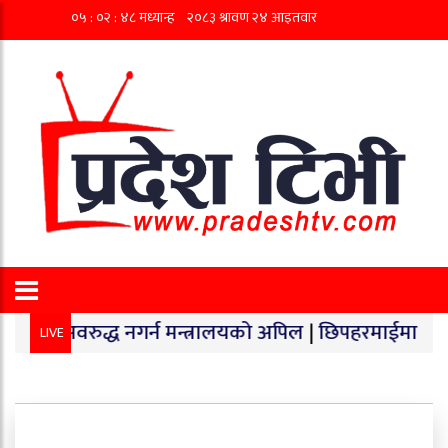
द्ध नगर्न मन्त्रालयको अपिल
|
छिपहरमाईमा १४० किलो गाँजा बर
LIVE