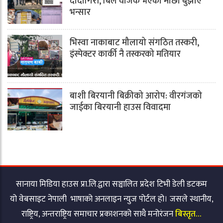
दादागिरी, बिल वीजक भएको माछा बुझाए
भन्सार
भिस्वा नाकाबाट मौलायो संगठित तस्करी,
इंस्पेक्टर कार्की नै तस्करको मतियार
बाशी बिरयानी बिक्रीको आरोप: वीरगंजको
जाईका बिरयानी हाउस विवादमा
सानाया मिडिया हाउस प्रा.लि.द्वारा सञ्चालित प्रदेश टिभी डेली डटकम
यो वेबसाइट नेपाली भाषाको अनलाइन न्युज पोर्टल हो। जसले स्थानीय,
राष्ट्रिय, अन्तराष्ट्रिय समाचार प्रकाशनको साथै मनोरंजन
बिस्तृत…