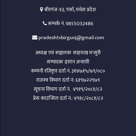
बीरगंज-१३, पर्सा, मधेस प्रदेश
सम्पर्क नं. 9855032486
pradeshtvbirgunj@gmail.com
अध्यक्ष एवं सञ्चालकः साहरुख मन्सुरी
सम्पादकः इसान अन्सारी
कम्पनी रजिष्ट्रार दर्ता नं. ३१४७१५/७९/०८०
राजस्व विभाग दर्ता नं: ६१९७२२९७९
सूचना विभाग दर्ता नं. ४९१९/२०८१/८२
प्रेस काउन्सिल दर्ता नं.: ४९१८/२०८१/८२