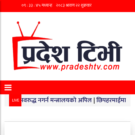
ुद्ध नगर्न मन्त्रालयको अपिल
|
छिपहरमाईमा १४० किलो गाँजा ब
LIVE