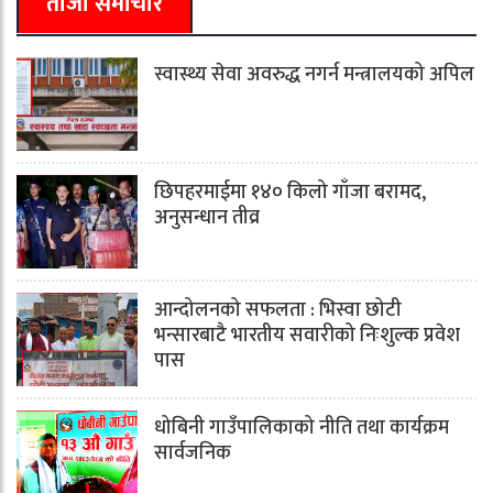
ताजा समाचार
स्वास्थ्य सेवा अवरुद्ध नगर्न मन्त्रालयको अपिल
छिपहरमाईमा १४० किलो गाँजा बरामद,
अनुसन्धान तीव्र
आन्दोलनको सफलता : भिस्वा छोटी
भन्सारबाटै भारतीय सवारीको निःशुल्क प्रवेश
पास
धोबिनी गाउँपालिकाको नीति तथा कार्यक्रम
सार्वजनिक