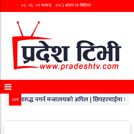
्ध नगर्न मन्त्रालयको अपिल
|
छिपहरमाईमा १४० किलो गाँजा बरा
LIVE