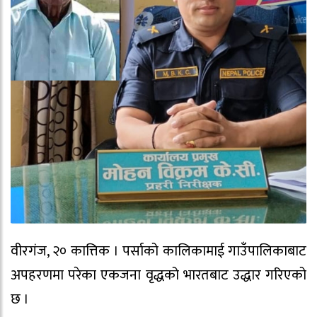
वीरगंज, २० कात्तिक । पर्साको कालिकामाई गाउँपालिकाबाट
अपहरणमा परेका एकजना वृद्धको भारतबाट उद्धार गरिएको
छ ।