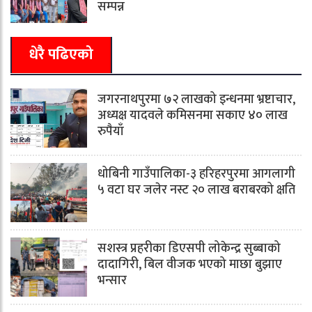
सम्पन्न
धेरै पढिएको
जगरनाथपुरमा ७२ लाखको इन्धनमा भ्रष्टाचार,
अध्यक्ष यादवले कमिसनमा सकाए ४० लाख
रुपैयाँ
धोबिनी गाउँपालिका-३ हरिहरपुरमा आगलागी
५ वटा घर जलेर नस्ट २० लाख बराबरको क्षति
सशस्त्र प्रहरीका डिएसपी लोकेन्द्र सुब्बाको
दादागिरी, बिल वीजक भएको माछा बुझाए
भन्सार