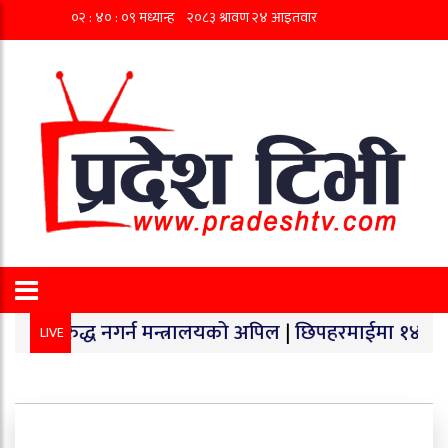
 नगर्न मन्त्रालयको अपिल
|
छिपहरमाईमा १४० किलो गाँजा बरामद
LIVE