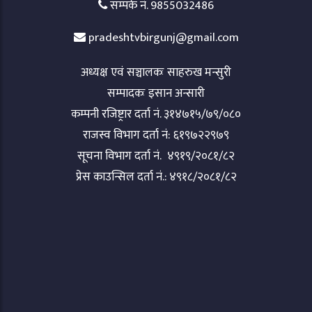
सम्पर्क नं. 9855032486
pradeshtvbirgunj@gmail.com
अध्यक्ष एवं सञ्चालकः साहरुख मन्सुरी
सम्पादकः इसान अन्सारी
कम्पनी रजिष्ट्रार दर्ता नं. ३१४७१५/७९/०८०
राजस्व विभाग दर्ता नं: ६१९७२२९७९
सूचना विभाग दर्ता नं. ४९१९/२०८१/८२
प्रेस काउन्सिल दर्ता नं.: ४९१८/२०८१/८२