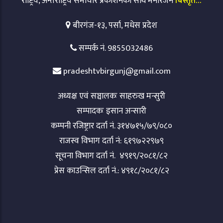
राष्ट्रिय, अन्तराष्ट्रिय समाचार प्रकाशनको साथै मनोरंजन
बिस्तृत…
बीरगंज-१३, पर्सा, मधेस प्रदेश
सम्पर्क नं. 9855032486
pradeshtvbirgunj@gmail.com
अध्यक्ष एवं सञ्चालकः साहरुख मन्सुरी
सम्पादकः इसान अन्सारी
कम्पनी रजिष्ट्रार दर्ता नं. ३१४७१५/७९/०८०
राजस्व विभाग दर्ता नं: ६१९७२२९७९
सूचना विभाग दर्ता नं. ४९१९/२०८१/८२
प्रेस काउन्सिल दर्ता नं.: ४९१८/२०८१/८२