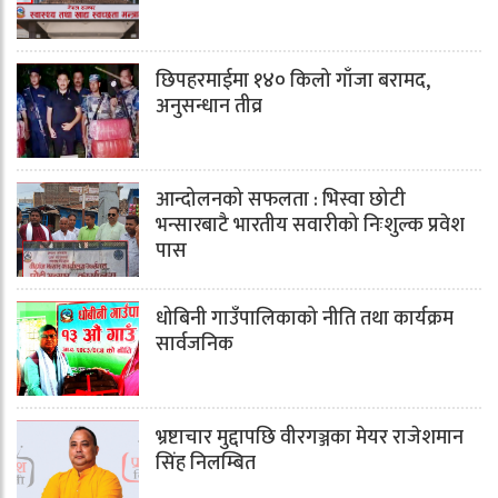
छिपहरमाईमा १४० किलो गाँजा बरामद,
अनुसन्धान तीव्र
आन्दोलनको सफलता : भिस्वा छोटी
भन्सारबाटै भारतीय सवारीको निःशुल्क प्रवेश
पास
धोबिनी गाउँपालिकाको नीति तथा कार्यक्रम
सार्वजनिक
भ्रष्टाचार मुद्दापछि वीरगञ्जका मेयर राजेशमान
सिंह निलम्बित