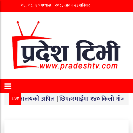
रालयको अपिल
|
छिपहरमाईमा १४० किलो गाँजा बरामद, अनुसन्धा
LIVE