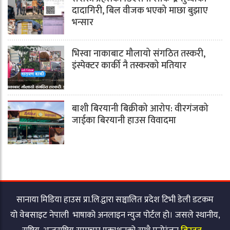
दादागिरी, बिल वीजक भएको माछा बुझाए
भन्सार
भिस्वा नाकाबाट मौलायो संगठित तस्करी,
इंस्पेक्टर कार्की नै तस्करको मतियार
बाशी बिरयानी बिक्रीको आरोप: वीरगंजको
जाईका बिरयानी हाउस विवादमा
सानाया मिडिया हाउस प्रा.लि.द्वारा सञ्चालित प्रदेश टिभी डेली डटकम
यो वेबसाइट नेपाली भाषाको अनलाइन न्युज पोर्टल हो। जसले स्थानीय,