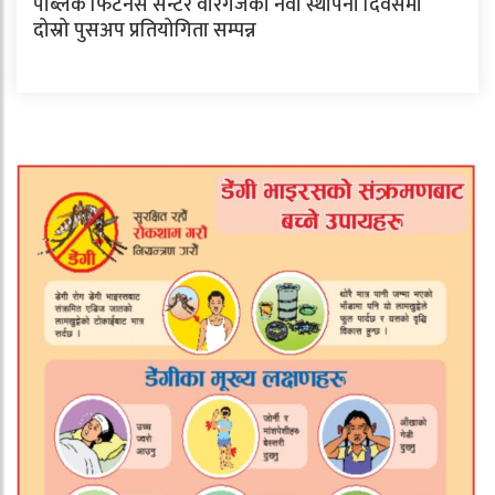
पब्लिक फिटनेस सेन्टर वीरगंजको नवौँ स्थापना दिवसमा
दोस्रो पुसअप प्रतियोगिता सम्पन्न