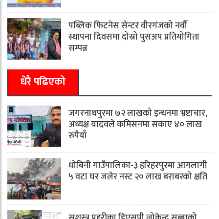
पब्लिक फिटनेस सेन्टर वीरगंजको नवौँ
स्थापना दिवसमा दोस्रो पुसअप प्रतियोगिता
सम्पन्न
धेरै पढिएको
जगरनाथपुरमा ७२ लाखको इन्धनमा भ्रष्टाचार,
अध्यक्ष यादवले कमिसनमा सकाए ४० लाख
रुपैयाँ
धोबिनी गाउँपालिका-३ हरिहरपुरमा आगलागी
५ वटा घर जलेर नस्ट २० लाख बराबरको क्षति
सशस्त्र प्रहरीका डिएसपी लोकेन्द्र सुब्बाको