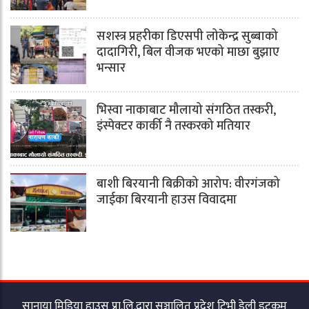
सशस्त्र प्रहरीका डिएसपी लोकेन्द्र सुब्बाको
दादागिरी, बिल वीजक भएको माछा बुझाए
भन्सार
भिस्वा नाकाबाट मौलायो संगठित तस्करी,
इंस्पेक्टर कार्की नै तस्करको मतियार
बाशी बिरयानी बिक्रीको आरोप: वीरगंजको
जाईका बिरयानी हाउस विवादमा
सानाया मिडिया हाउस प्रा.लि.द्वारा सञ्चालित प्रदेश टिभी डेली डटकम