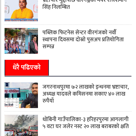
भ्रष्टाचार मुद्दापछि वीरगञ्जका मेयर राजेशमान
सिंह निलम्बित
पब्लिक फिटनेस सेन्टर वीरगंजको नवौँ
स्थापना दिवसमा दोस्रो पुसअप प्रतियोगिता
सम्पन्न
धेरै पढिएको
जगरनाथपुरमा ७२ लाखको इन्धनमा भ्रष्टाचार,
अध्यक्ष यादवले कमिसनमा सकाए ४० लाख
रुपैयाँ
धोबिनी गाउँपालिका-३ हरिहरपुरमा आगलागी
५ वटा घर जलेर नस्ट २० लाख बराबरको क्षति