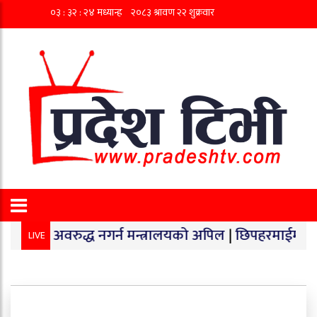
अवरुद्ध नगर्न मन्त्रालयको अपिल
|
छिपहरमाईमा १४० किलो गाँज
LIVE