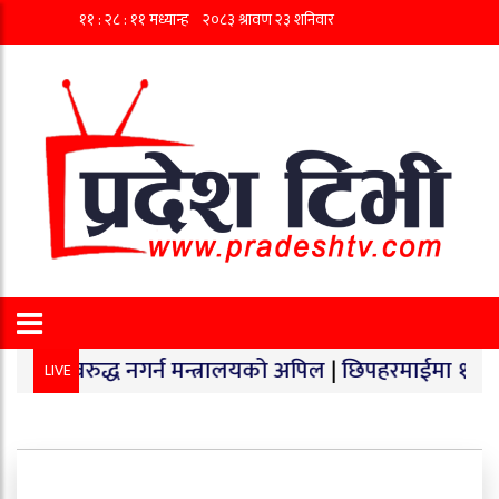
द्ध नगर्न मन्त्रालयको अपिल
|
छिपहरमाईमा १४० किलो गाँजा बर
LIVE