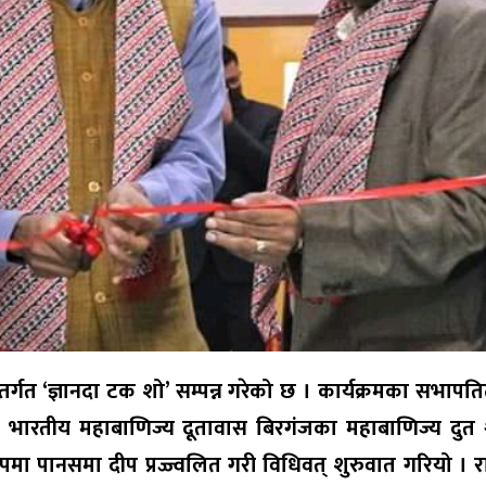
्तर्गत ‘ज्ञानदा टक शो’ सम्पन्न गरेको छ । कार्यक्रमका सभापतित
थि भारतीय महाबाणिज्य दूतावास बिरगंजका महाबाणिज्य दुत श
मा पानसमा दीप प्रज्ज्वलित गरी विधिवत् शुरुवात गरियो । राष्