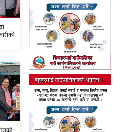
वा
सवारीको
रगंजको