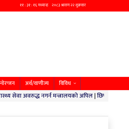
नोरन्जन
अर्थ/वाणीज्य
विविध
वरुद्ध नगर्न मन्त्रालयको अपिल
|
छिपहरमाईमा १४० किलो गाँजा