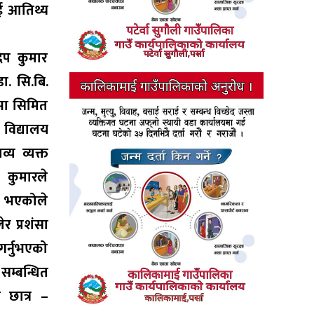
ाई आतिथ्य
दिप कुमार
ा. सि.बि.
िभा सिमित
 विद्यालय
्य व्यक्त
 कुमारले
्ने भएकोले
र प्रशंसा
गर्नुभएको
सम्बन्धित
 छात्र –