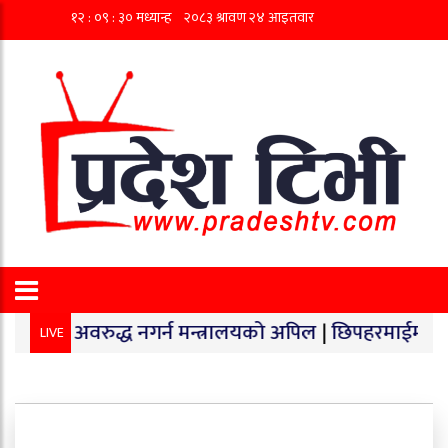
वरुद्ध नगर्न मन्त्रालयको अपिल
|
छिपहरमाईमा १४० किलो गाँजा
LIVE