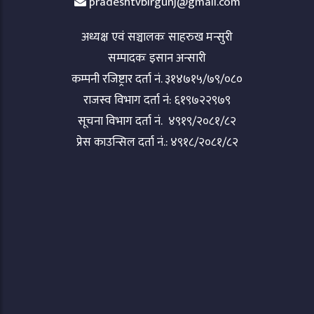
pradeshtvbirgunj@gmail.com
अध्यक्ष एवं सञ्चालकः साहरुख मन्सुरी
सम्पादकः इसान अन्सारी
कम्पनी रजिष्ट्रार दर्ता नं. ३१४७१५/७९/०८०
राजस्व विभाग दर्ता नं: ६१९७२२९७९
सूचना विभाग दर्ता नं. ४९१९/२०८१/८२
प्रेस काउन्सिल दर्ता नं.: ४९१८/२०८१/८२