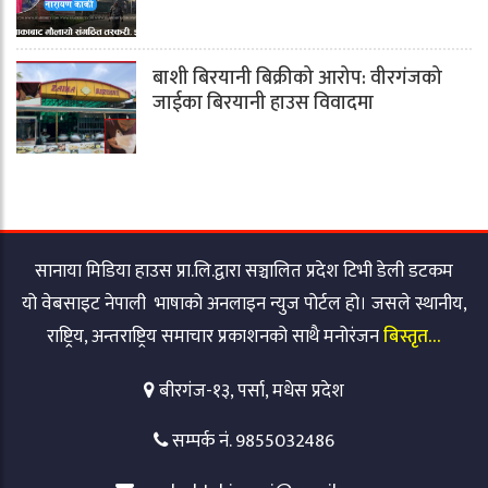
बाशी बिरयानी बिक्रीको आरोप: वीरगंजको
जाईका बिरयानी हाउस विवादमा
सानाया मिडिया हाउस प्रा.लि.द्वारा सञ्चालित प्रदेश टिभी डेली डटकम
यो वेबसाइट नेपाली भाषाको अनलाइन न्युज पोर्टल हो। जसले स्थानीय,
राष्ट्रिय, अन्तराष्ट्रिय समाचार प्रकाशनको साथै मनोरंजन
बिस्तृत…
बीरगंज-१३, पर्सा, मधेस प्रदेश
सम्पर्क नं. 9855032486