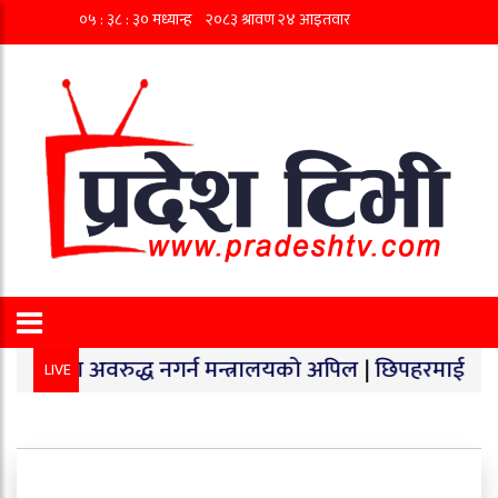
अवरुद्ध नगर्न मन्त्रालयको अपिल
|
छिपहरमाईमा १४० किलो गाँज
LIVE