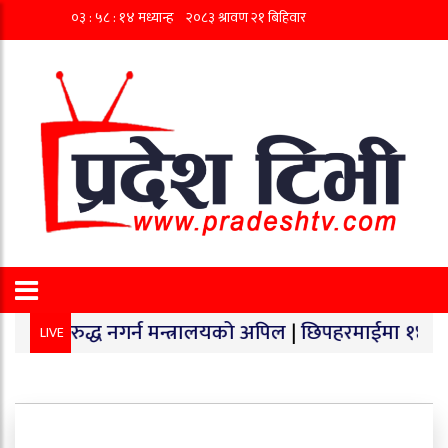
ध नगर्न मन्त्रालयको अपिल
|
छिपहरमाईमा १४० किलो गाँजा बराम
LIVE