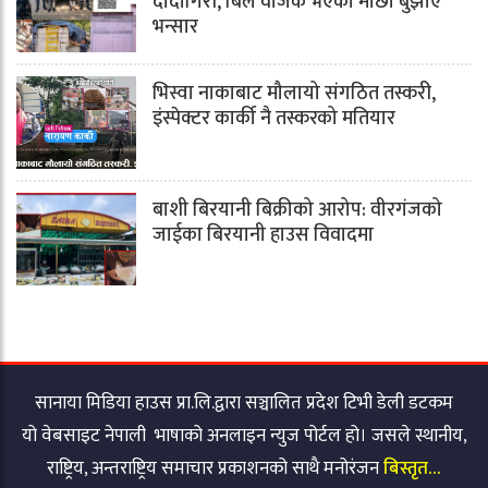
दादागिरी, बिल वीजक भएको माछा बुझाए
भन्सार
भिस्वा नाकाबाट मौलायो संगठित तस्करी,
इंस्पेक्टर कार्की नै तस्करको मतियार
बाशी बिरयानी बिक्रीको आरोप: वीरगंजको
जाईका बिरयानी हाउस विवादमा
सानाया मिडिया हाउस प्रा.लि.द्वारा सञ्चालित प्रदेश टिभी डेली डटकम
यो वेबसाइट नेपाली भाषाको अनलाइन न्युज पोर्टल हो। जसले स्थानीय,
राष्ट्रिय, अन्तराष्ट्रिय समाचार प्रकाशनको साथै मनोरंजन
बिस्तृत…