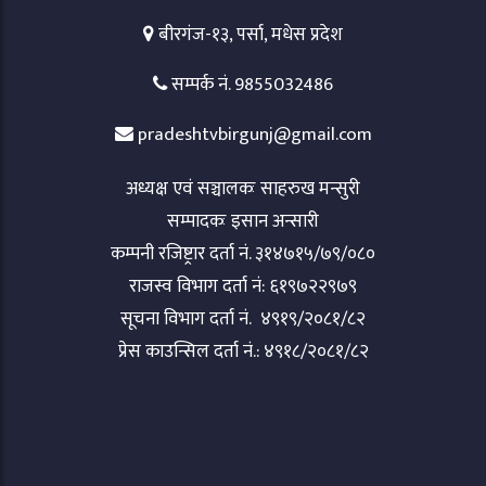
बीरगंज-१३, पर्सा, मधेस प्रदेश
सम्पर्क नं. 9855032486
pradeshtvbirgunj@gmail.com
अध्यक्ष एवं सञ्चालकः साहरुख मन्सुरी
सम्पादकः इसान अन्सारी
कम्पनी रजिष्ट्रार दर्ता नं. ३१४७१५/७९/०८०
राजस्व विभाग दर्ता नं: ६१९७२२९७९
सूचना विभाग दर्ता नं. ४९१९/२०८१/८२
प्रेस काउन्सिल दर्ता नं.: ४९१८/२०८१/८२