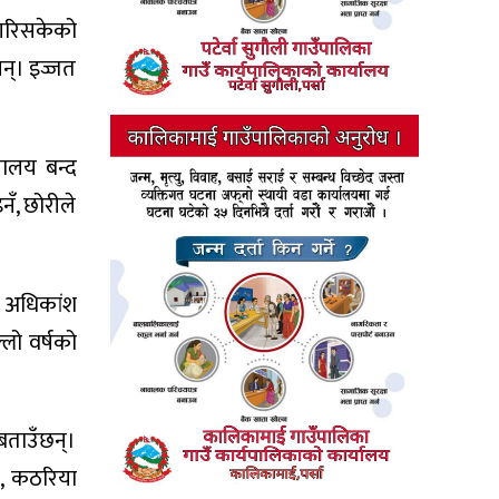
 गरिसकेको
नन्। इज्जत
यालय बन्द
ँ, छोरीले
ि अधिकांश
लो वर्षको
ताउँछन्।
’, कठरिया