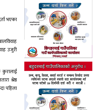
र्ता भएका
बालविवाह
िवाह उजुरी
ै कुरालाई
ा श्रेष्ठ
न्दा पहिला