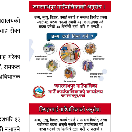
िद्यालयको
वाह रोक्न
ाह गरेका
न’, रामफल
े अभिभावक
देशभरि १२
ुरी नआउने