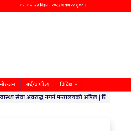
नोरन्जन
अर्थ/वाणीज्य
विविध
अवरुद्ध नगर्न मन्त्रालयको अपिल
|
छिपहरमाईमा १४० किलो गाँज