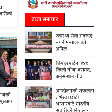
वा
सवारीको
ताजा समाचार
स्वास्थ्य सेवा अवरुद्ध
नगर्न मन्त्रालयको
अपिल
छिपहरमाईमा १४०
किलो गाँजा बरामद,
अनुसन्धान तीव्र
आन्दोलनको सफलता
रगंजको
: भिस्वा छोटी
ो पुसअप
भन्सारबाटै भारतीय
सवारीको निःशुल्क