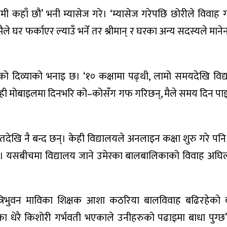
तिमी कहाँ छौ’ भनी म्यासेज गरे। ‘म्यासेज गरेपछि छोरीले विवाह
ैले घर फर्काएर ल्याउँ भनेँ तर श्रीमान् र घरका अन्य सदस्यले माने
ो दिव्याको भनाइ छ। ‘१० कक्षामा पढ्थी, लामो समयदेखि विद्
त्यही मोबाइलमा दिनभरि को–कोसँग गफ गरिछन्, मैले समय दिन पाइन
ेखि नै बन्द छन्। केही विद्यालयले अनलाइन कक्षा शुरु गरे पन
ैनन्। यसबीचमा विद्यालय जाने उमेरका बालबालिकाको विवाह अघिल्
्रिभुवन माविका शिक्षक आशा कठरिया बालविवाह बढिरहेको ब
धेरै किशोरी गर्भवती भएकाले उनीहरुको पढाइमा बाधा पुग्छ